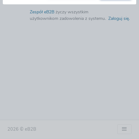
Zespół eB2B
życzy wszystkim
użytkownikom zadowolenia z systemu.
Zaloguj się
.
2026 © eB2B