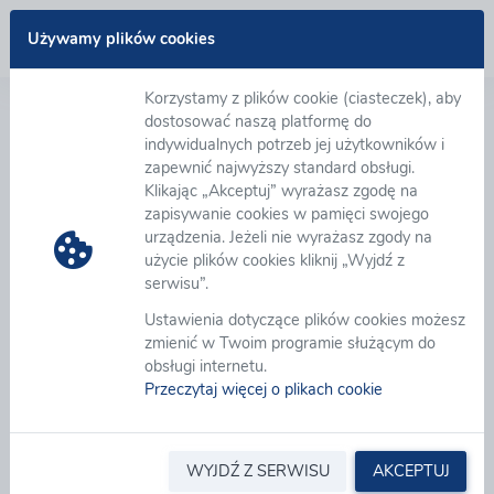
Zaloguj się
Używamy plików cookies
Korzystamy z plików cookie (ciasteczek), aby
Witamy na platformie zakupowej eB2B
dostosować naszą platformę do
indywidualnych potrzeb jej użytkowników i
zapewnić najwyższy standard obsługi.
Nowoczesna Platforma zakupowa eB2B wspomaga
Klikając „Akceptuj” wyrażasz zgodę na
zarządzanie procesami zakupowymi począwszy od
zapisywanie cookies w pamięci swojego
tworzenia wniosków zakupowych, ich akceptację,
urządzenia. Jeżeli nie wyrażasz zgody na
organizację zapytań ofertowych, aukcji i licytacji
użycie plików cookies kliknij „Wyjdź z
elektronicznych, zapewniając wymagane tryby
serwisu”.
udzielenia zamówienia zgodnie z ustawą PZP.
W
Ustawienia dotyczące plików cookies możesz
repozytorium umów można łatwo zarejestrować
zmienić w Twoim programie służącym do
podpisane umowy wraz z ich aneksami,
obsługi internetu.
w module EOD zarządzamy obiegiem dokumentów,
Przeczytaj więcej o plikach cookie
możemy też akceptować i rozliczać wszystkie faktury
zakupowe. Platforma umożliwia ocenę dostaw i
realizowanych umów wg dowolnych kryteriów,
pozwala łatwo klasyfikować dostawców oraz
WYJDŹ Z SERWISU
AKCEPTUJ
upraszcza zarządzanie dokumentami.
Czytaj więcej...